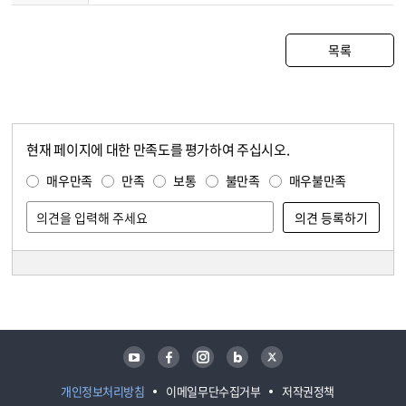
목록
현재 페이지에 대한 만족도를 평가하여 주십시오.
콘텐츠 만족도 조사
만족도 조사
매우만족
만족
보통
불만족
매우불만족
담당자 정보
담당자 정보
유튜브
페이스북
인스타그램
블로그
트위터
개인정보처리방침
이메일무단수집거부
저작권정책