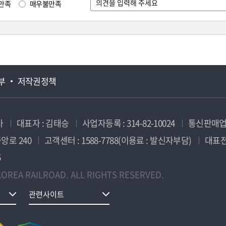
만족
매우불만족
부
저작권정책
사
대표자 : 김태승
사업자등록 : 314-82-10024
통신판매업신
앙로 240
고객센터 : 1588-7788(이용료 : 발신자부담)
대표전화
5
OREA RAILROAD. ALL RIGHTS RESERVED.
관련사이트