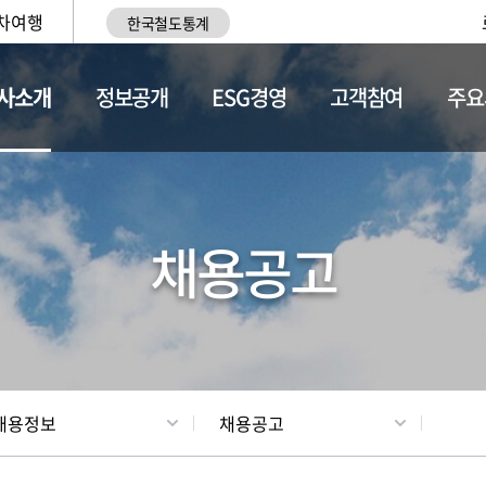
차여행
한국철도통계
사소개
정보공개
ESG경영
고객참여
주요
황
조직현황
채용정보
채용공고
채용정보
채용공고