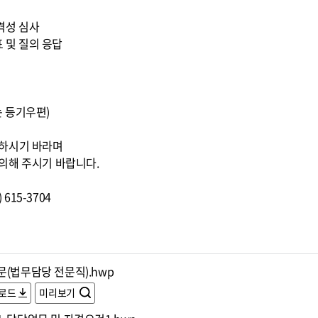
적격성 심사
표 및 질의 응답
또는 등기우편)
조하시기 바라며
의해 주시기 바랍니다.
615-3704
문(법무담당 전문직).hwp
로드
미리보기