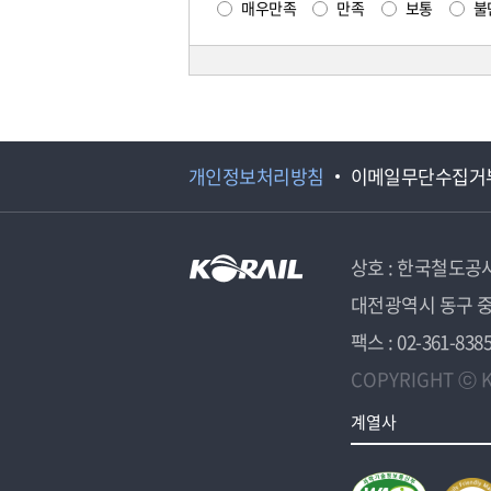
매우만족
만족
보통
불
개인정보처리방침
이메일무단수집거
상호 : 한국철도공
대전광역시 동구 중
팩스 : 02-361-838
COPYRIGHT ⓒ K
계열사