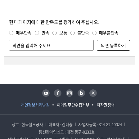
현재 페이지에 대한 만족도를 평가하여 주십시오.
콘텐츠 만족도 조사
만족도 조사
매우만족
만족
보통
불만족
매우불만족
담당자 정보
담당자 정보
유튜브
페이스북
인스타그램
블로그
트위터
개인정보처리방침
이메일무단수집거부
저작권정책
상호 : 한국철도공사
대표자 : 김태승
사업자등록 : 314-82-10024
통신판매업신고 : 대전 동구-0233호