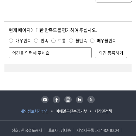
현재 페이지에 대한 만족도를 평가하여 주십시오.
콘텐츠 만족도 조사
만족도 조사
매우만족
만족
보통
불만족
매우불만족
담당자 정보
담당자 정보
유튜브
페이스북
인스타그램
블로그
트위터
개인정보처리방침
이메일무단수집거부
저작권정책
상호 : 한국철도공사
대표자 : 김태승
사업자등록 : 314-82-10024