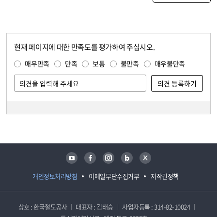
현재 페이지에 대한 만족도를 평가하여 주십시오.
콘텐츠 만족도 조사
만족도 조사
매우만족
만족
보통
불만족
매우불만족
담당자 정보
담당자 정보
유튜브
페이스북
인스타그램
블로그
트위터
개인정보처리방침
이메일무단수집거부
저작권정책
상호 : 한국철도공사
대표자 : 김태승
사업자등록 : 314-82-10024