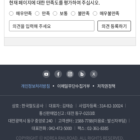
현재 페이지에 대한 만족도를 평가하여 주십시오.
콘텐츠 만족도 조사
만족도 조사
매우만족
만족
보통
불만족
매우불만족
담당자 정보
담당자 정보
유튜브
페이스북
인스타그램
블로그
트위터
개인정보처리방침
이메일무단수집거부
저작권정책
상호 : 한국철도공사
대표자 : 김태승
사업자등록 : 314-82-10024
통신판매업신고 : 대전 동구-0233호
대전광역시 동구 중앙로 240
고객센터 : 1588-7788(이용료 : 발신자부담)
대표전화 : 042-472-5000
팩스 : 02-361-8385
COPYRIGHT ⓒ KOREA RAILROAD. ALL RIGHTS RESERVED.