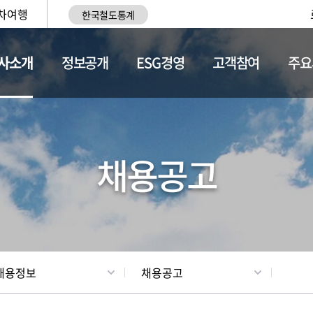
차여행
한국철도통계
사소개
정보공개
ESG경영
고객참여
주요
황
조직현황
채용정보
채용공고
채용정보
채용공고