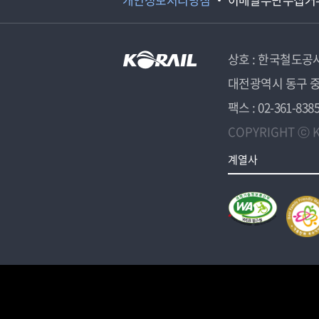
상호 : 한국철도공
대전광역시 동구 중
팩스 : 02-361-838
COPYRIGHT ⓒ K
계열사