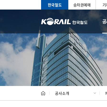
한국철도
승차권예매
기
공
CEO
일반현
공사소개