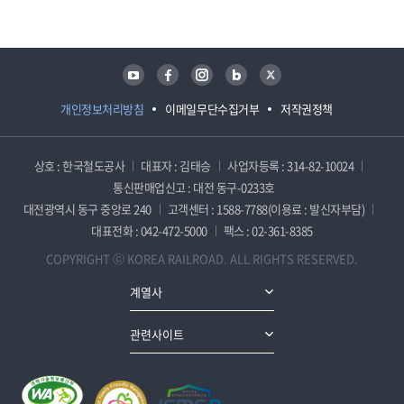
유튜브
페이스북
인스타그램
블로그
트위터
개인정보처리방침
이메일무단수집거부
저작권정책
상호 : 한국철도공사
대표자 : 김태승
사업자등록 : 314-82-10024
통신판매업신고 : 대전 동구-0233호
대전광역시 동구 중앙로 240
고객센터 : 1588-7788(이용료 : 발신자부담)
대표전화 : 042-472-5000
팩스 : 02-361-8385
COPYRIGHT ⓒ KOREA RAILROAD. ALL RIGHTS RESERVED.
계열사
관련사이트