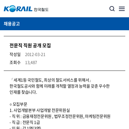
채용공고
전문직 직원 공개 모집
작성일
2012-03-21
조회수
13,487
코레일소개_경영공시_채용공고 상세보기 – 내용, 파일, 담당자 연락처로 구성
「세계1등 국민철도, 최상의 철도서비스를 위해서」
한국철도공사와 함께 미래를 개척할 열정과 능력을 갖춘 우수한
인재를 찾습니다.
○ 모집부문
1. 사업개발본부 사업개발 전문위원실
- 직 위 : 금융재정전문위원 , 법무조정전문위원, 마케팅전문위원
- 직 급 : 전문직 1급
- 인 원 : 각 1명(3명)