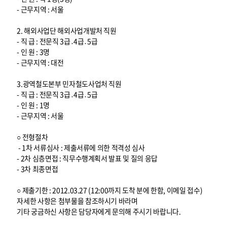
- 근무지역 : 서울
2. 해외사업단 해외사업개발처 직원
- 직 급 : 전문직 3급․4급․5급
- 인 원 : 3명
- 근무지역 : 대전
3.광역철도본부 민자철도사업처 직원
- 직 급 : 전문직 3급․4급․5급
- 인 원 : 1명
- 근무지역 : 서울
○ 전형절차
- 1차 서류심사 : 제출서류에 의한 적격성 심사
- 2차 심층면접 : 직무수행계획서 발표 및 질의 응답
- 3차 최종면접
○ 제출기한 : 2012.03.27 (12:00까지 도착 분에 한함, 이메일 접수)
자세한 사항은 첨부물을 참조하시기 바라며
기타 궁금하신 사항은 담당자에게 문의해 주시기 바랍니다.