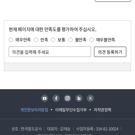
현재 페이지에 대한 만족도를 평가하여 주십시오.
콘텐츠 만족도 조사
만족도 조사
매우만족
만족
보통
불만족
매우불만족
담당자 정보
담당자 정보
유튜브
페이스북
인스타그램
블로그
트위터
개인정보처리방침
이메일무단수집거부
저작권정책
상호 : 한국철도공사
대표자 : 김태승
사업자등록 : 314-82-10024