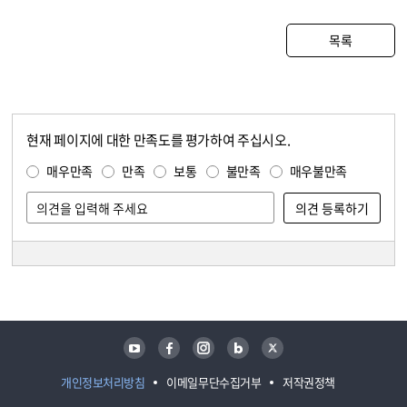
목록
현재 페이지에 대한 만족도를 평가하여 주십시오.
콘텐츠 만족도 조사
만족도 조사
매우만족
만족
보통
불만족
매우불만족
담당자 정보
담당자 정보
유튜브
페이스북
인스타그램
블로그
트위터
개인정보처리방침
이메일무단수집거부
저작권정책