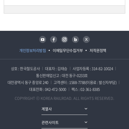
담당자 정보
담당자 정보
유튜브
페이스북
인스타그램
블로그
트위터
개인정보처리방침
이메일무단수집거부
저작권정책
상호 : 한국철도공사
대표자 : 김태승
사업자등록 : 314-82-10024
통신판매업신고 : 대전 동구-0233호
대전광역시 동구 중앙로 240
고객센터 : 1588-7788(이용료 : 발신자부담)
대표전화 : 042-472-5000
팩스 : 02-361-8385
COPYRIGHT ⓒ KOREA RAILROAD. ALL RIGHTS RESERVED.
계열사
관련사이트