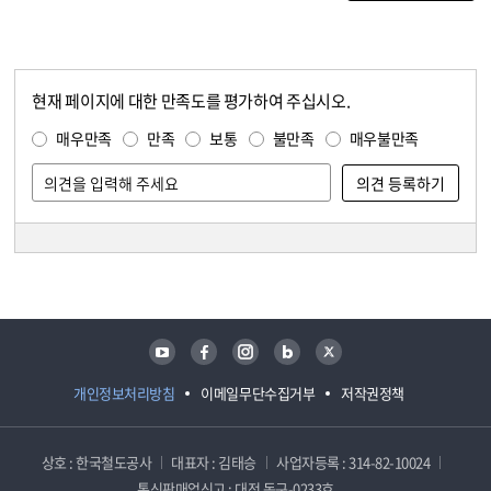
현재 페이지에 대한 만족도를 평가하여 주십시오.
콘텐츠 만족도 조사
만족도 조사
매우만족
만족
보통
불만족
매우불만족
담당자 정보
담당자 정보
유튜브
페이스북
인스타그램
블로그
트위터
개인정보처리방침
이메일무단수집거부
저작권정책
상호 : 한국철도공사
대표자 : 김태승
사업자등록 : 314-82-10024
통신판매업신고 : 대전 동구-0233호