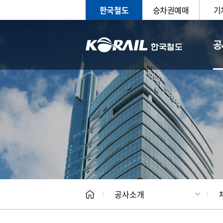
한국철도
승차권예매
기
공
CEO
일반현
공사소개