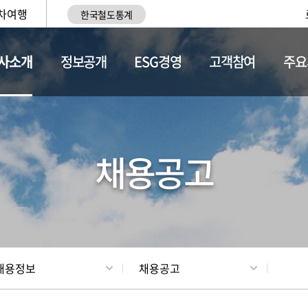
차여행
한국철도통계
사소개
정보공개
ESG경영
고객참여
주요
황
조직현황
채용정보
채용공고
채용정보
채용공고