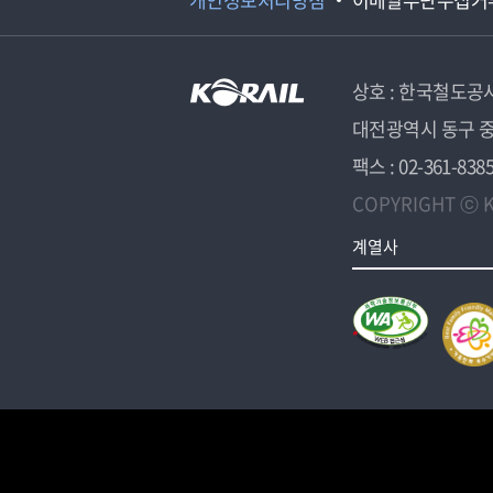
상호 : 한국철도공
대전광역시 동구 중
팩스 : 02-361-838
COPYRIGHT ⓒ K
계열사