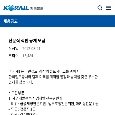
채용공고
전문직 직원 공개 모집
작성일
2012-03-21
조회수
13,484
코레일소개_경영공시_채용공고 상세보기 – 내용, 파일, 담당자 연락처로 구성
「세계1등 국민철도, 최상의 철도서비스를 위해서」
한국철도공사와 함께 미래를 개척할 열정과 능력을 갖춘 우수한
인재를 찾습니다.
○ 모집부문
1. 사업개발본부 사업개발 전문위원실
- 직 위 : 금융재정전문위원 , 법무조정전문위원, 마케팅전문위원
- 직 급 : 전문직 1급
- 인 원 : 각 1명(3명)