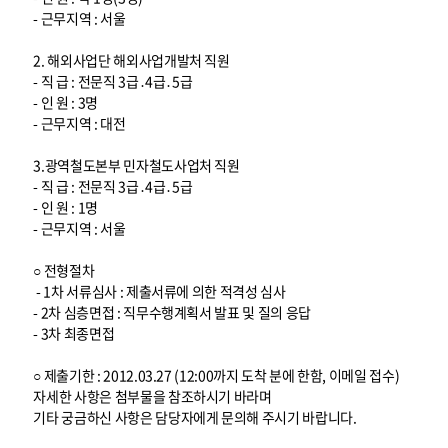
- 근무지역 : 서울
2. 해외사업단 해외사업개발처 직원
- 직 급 : 전문직 3급․4급․5급
- 인 원 : 3명
- 근무지역 : 대전
3.광역철도본부 민자철도사업처 직원
- 직 급 : 전문직 3급․4급․5급
- 인 원 : 1명
- 근무지역 : 서울
○ 전형절차
- 1차 서류심사 : 제출서류에 의한 적격성 심사
- 2차 심층면접 : 직무수행계획서 발표 및 질의 응답
- 3차 최종면접
○ 제출기한 : 2012.03.27 (12:00까지 도착 분에 한함, 이메일 접수)
자세한 사항은 첨부물을 참조하시기 바라며
기타 궁금하신 사항은 담당자에게 문의해 주시기 바랍니다.