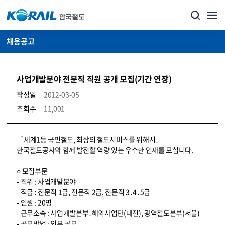
채용공고
사업개발분야 전문직 직원 공개 모집(기간 연장)
작성일
2012-03-05
조회수
11,001
코레일소개_경영공시_채용공고 상세보기 – 내용, 파일, 담당자 연락처로 구성
「세계1등 국민철도, 최상의 철도서비스를 위해서」
한국철도공사와 함께 발전할 역량 있는 우수한 인재를 모십니다.
○ 모집부문
- 직위 : 사업개발분야
- 직급 : 전문직 1급, 전문직 2급, 전문직 3․4․5급
- 인원 : 20명
- 근무소속 : 사업개발본부․해외사업단(대전), 광역철도본부(서울)
- 공모방법 : 외부 공모