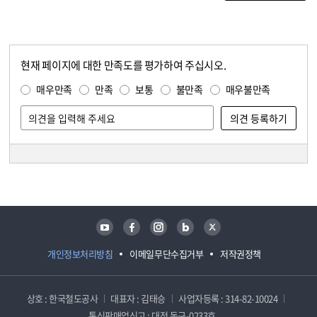
현재 페이지에 대한 만족도를 평가하여 주십시오.
콘텐츠 만족도 조사
만족도 조사
매우만족
만족
보통
불만족
매우불만족
담당자 정보
담당자 정보
유튜브
페이스북
인스타그램
블로그
트위터
개인정보처리방침
이메일무단수집거부
저작권정책
상호 : 한국철도공사
대표자 : 김태승
사업자등록 : 314-82-10024
통신판매업신고 : 대전 동구-0233호