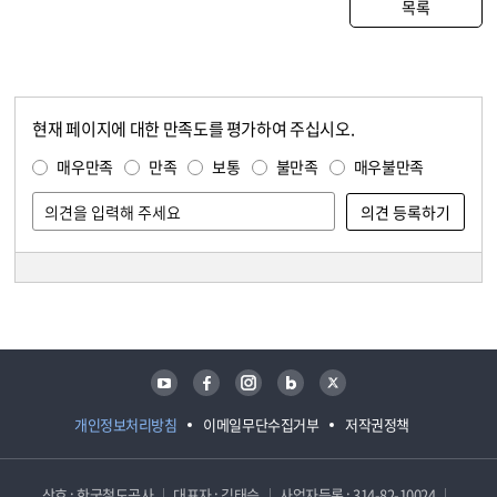
목록
현재 페이지에 대한 만족도를 평가하여 주십시오.
콘텐츠 만족도 조사
만족도 조사
매우만족
만족
보통
불만족
매우불만족
담당자 정보
담당자 정보
유튜브
페이스북
인스타그램
블로그
트위터
개인정보처리방침
이메일무단수집거부
저작권정책
상호 : 한국철도공사
대표자 : 김태승
사업자등록 : 314-82-10024