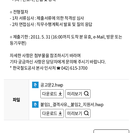
○ 전형절차
- 1차 서류심사 : 제출서류에 의한 적격성 심사
- 2차 면접심사 : 직무수행계획서 발표 및 질의 응답
○ 제출기한 : 2011. 5. 31 (16:00까지 도착 분 유효, e-Mail, 방문 또는
등기우편)
자세한 사항은 첨부물을 참조하시기 바라며
기타 궁금하신 사항은 담당자에게 문의해 주시기 바랍니다.
* 한국철도공사 본사 인사처 ☎ 042) 615-3700
공고문2.hwp
다운로드
미리보기
파일
붙임1_결격사유,_붙임2_지원서.hwp
다운로드
미리보기