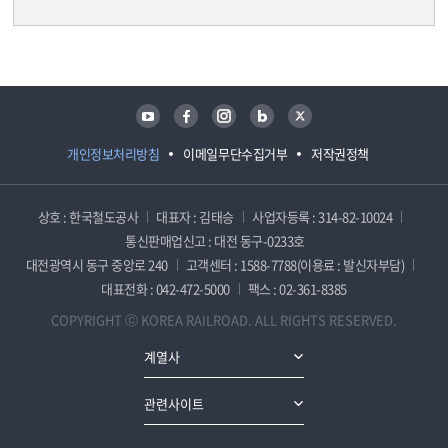
담당자 정보
담당자 정보
유튜브
페이스북
인스타그램
블로그
트위터
개인정보처리방침
이메일무단수집거부
저작권정책
상호 : 한국철도공사
대표자 : 김태승
사업자등록 : 314-82-10024
통신판매업신고 : 대전 동구-0233호
대전광역시 동구 중앙로 240
고객센터 : 1588-7788(이용료 : 발신자부담)
대표전화 : 042-472-5000
팩스 : 02-361-8385
COPYRIGHT ⓒ KOREA RAILROAD. ALL RIGHTS RESERVED.
계열사
관련사이트