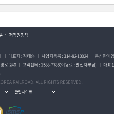
부
저작권정책
사
대표자 : 김태승
사업자등록 : 314-82-10024
통신판매업신
앙로 240
고객센터 : 1588-7788(이용료 : 발신자부담)
대표전화
5
OREA RAILROAD. ALL RIGHTS RESERVED.
관련사이트