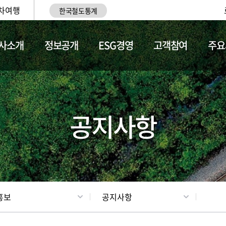
차여행
한국철도통계
사소개
정보공개
ESG경영
고객참여
주요
업
갤러리
기차소개
공지사항
홍보
공지사항