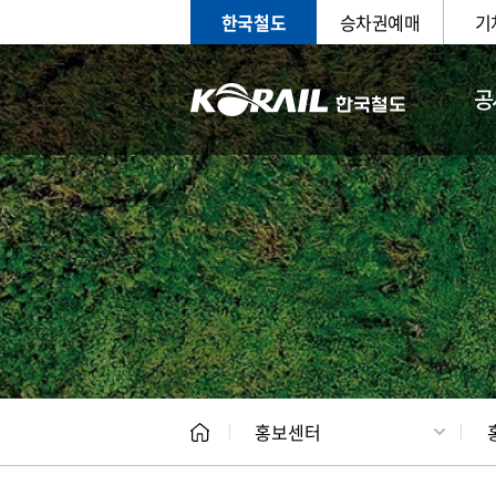
한국철도
승차권예매
기
공
홍보
문화사
홍보센터