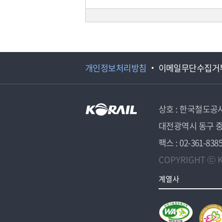
개인정보처리방침
이메일무단수집거
상호 : 한국철도공
대전광역시 동구 중
팩스 : 02-361-838
COPYRIGHT ⓒ K
계열사