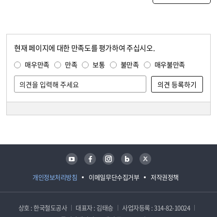
현재 페이지에 대한 만족도를 평가하여 주십시오.
콘텐츠 만족도 조사
만족도 조사
매우만족
만족
보통
불만족
매우불만족
담당자 정보
담당자 정보
유튜브
페이스북
인스타그램
블로그
트위터
개인정보처리방침
이메일무단수집거부
저작권정책
상호 : 한국철도공사
대표자 : 김태승
사업자등록 : 314-82-10024