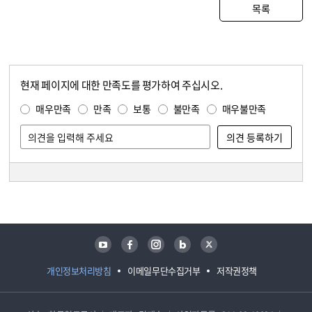
목록
현재 페이지에 대한 만족도를 평가하여 주십시오.
콘텐츠 만족도 조사
만족도 조사
매우만족
만족
보통
불만족
매우불만족
담당자 정보
담당자 정보
유튜브
페이스북
인스타그램
블로그
트위터
개인정보처리방침
이메일무단수집거부
저작권정책