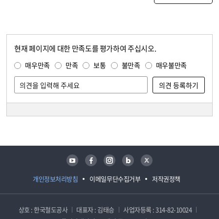
현재 페이지에 대한 만족도를 평가하여 주십시오.
콘텐츠 만족도 조사
만족도 조사
매우만족
만족
보통
불만족
매우불만족
담당자 정보
담당자 정보
유튜브
페이스북
인스타그램
블로그
트위터
개인정보처리방침
이메일무단수집거부
저작권정책
상호 : 한국철도공사
대표자 : 김태승
사업자등록 : 314-82-10024