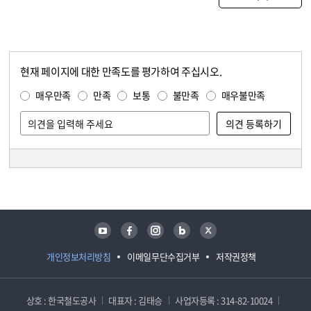
현재 페이지에 대한 만족도를 평가하여 주십시오.
콘텐츠 만족도 조사
만족도 조사
매우만족
만족
보통
불만족
매우불만족
담당자 정보
담당자 정보
유튜브
페이스북
인스타그램
블로그
트위터
개인정보처리방침
이메일무단수집거부
저작권정책
상호 : 한국철도공사
대표자 : 김태승
사업자등록 : 314-82-10024