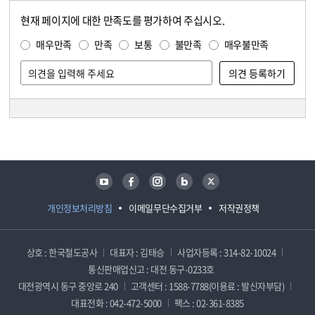
현재 페이지에 대한 만족도를 평가하여 주십시오.
콘텐츠 만족도 조사
만족도 조사
매우만족
만족
보통
불만족
매우불만족
담당자 정보
담당자 정보
유튜브
페이스북
인스타그램
블로그
트위터
개인정보처리방침
이메일무단수집거부
저작권정책
상호 : 한국철도공사
대표자 : 김태승
사업자등록 : 314-82-10024
통신판매업신고 : 대전 동구-0233호
대전광역시 동구 중앙로 240
고객센터 : 1588-7788(이용료 : 발신자부담)
대표전화 : 042-472-5000
팩스 : 02-361-8385