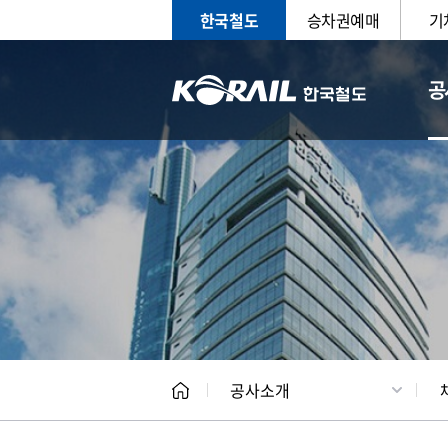
한국철도
승차권예매
기
공
CEO
일반현
공사소개