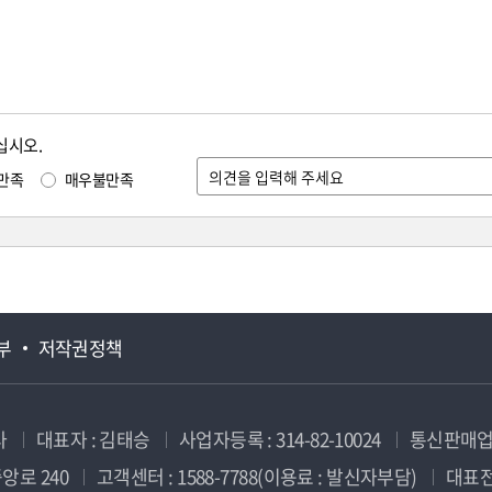
십시오.
만족
매우불만족
부
저작권정책
사
대표자 : 김태승
사업자등록 : 314-82-10024
통신판매업신
앙로 240
고객센터 : 1588-7788(이용료 : 발신자부담)
대표전화