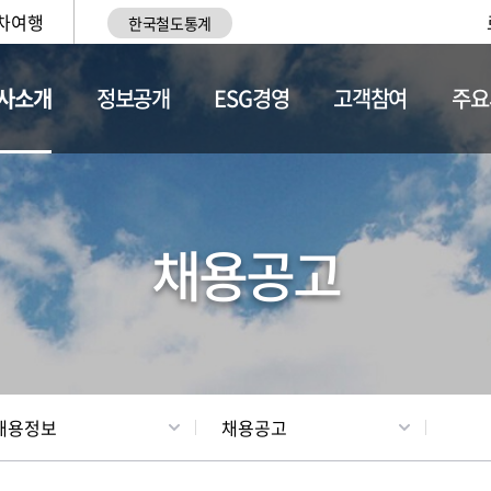
차여행
한국철도통계
사소개
정보공개
ESG경영
고객참여
주요
황
조직현황
채용정보
채용공고
채용정보
채용공고