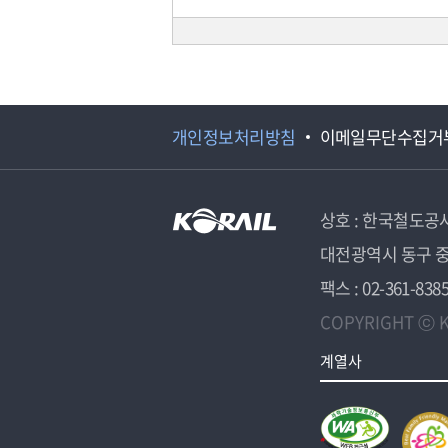
개인정보처리방침
이메일무단수집거
상호 : 한국철도공
대전광역시 동구 중
팩스 : 02-361-838
COPYRIGHT ⓒ K
계열사