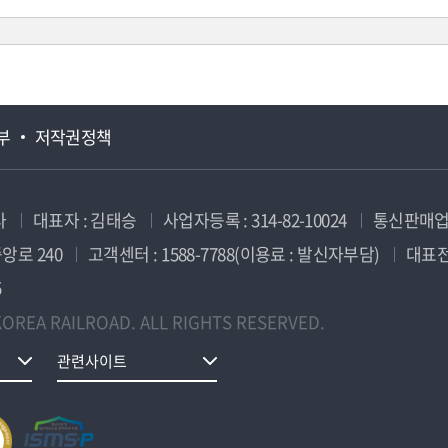
부
저작권정책
사
대표자 : 김태승
사업자등록 : 314-82-10024
통신판매업신
앙로 240
고객센터 : 1588-7788(이용료 : 발신자부담)
대표전화
5
OREA RAILROAD. ALL RIGHTS RESERVED.
관련사이트