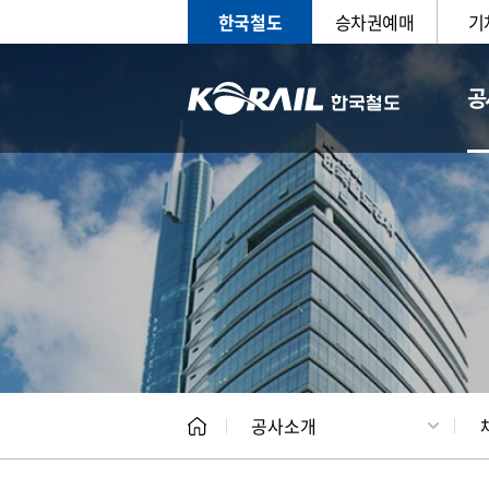
한국철도
승차권예매
기
공
CEO
일반현
공사소개