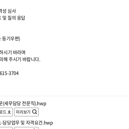
적격성 심사
표 및 질의 응답
또는 등기우편)
조하시기 바라며
의해 주시기 바랍니다.
15-3704
문(세무담당 전문직).hwp
로드
미리보기
1-담당업무 및 자격요건.hwp