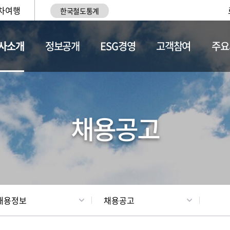
차여행
한국철도통계
사소개
정보공개
ESG경영
고객참여
주요
황
조직현황
채용정보
채용공고
채용정보
채용공고