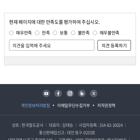
현재 페이지에 대한 만족도를 평가하여 주십시오.
콘텐츠 만족도 조사
만족도 조사
매우만족
만족
보통
불만족
매우불만족
담당자 정보
담당자 정보
유튜브
페이스북
인스타그램
블로그
트위터
개인정보처리방침
이메일무단수집거부
저작권정책
상호 : 한국철도공사
대표자 : 김태승
사업자등록 : 314-82-10024
통신판매업신고 : 대전 동구-0233호
대전광역시 동구 중앙로 240
고객센터 : 1588-7788(이용료 : 발신자부담)