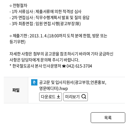
○ 전형절차
- 1차 서류심사 : 제출서류에 의한 적격성 심사
- 2차 면접심사 : 직무수행계획서 발표 및 질의 응답
- 3차 최종면접 : 임원 면접 시행(광고부장 限)
○ 제출기한 : 2013. 1. 4.(18:00까지 도착 분에 한함, 방문 또는
등기우편)
자세한 사항은 첨부의 공고문을 참조하시기 바라며 기타 궁금하신
사항은 담당자에게 문의해 주시기 바랍니다.
* 한국철도공사 본사 인사운영처 ☎ 042) 615-3704
공고문 및 입사지원서(광고부장,언론홍보,
영문에디터).hwp
파일
다운로드
미리보기
목록