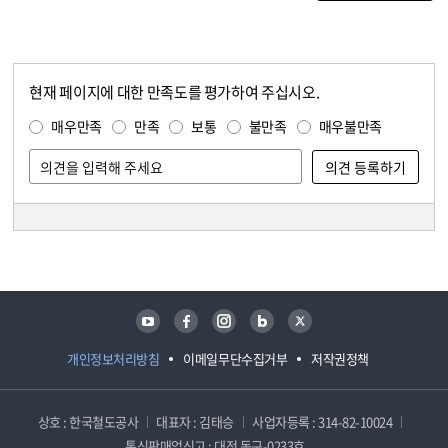
현재 페이지에 대한 만족도를 평가하여 주십시오.
콘텐츠 만족도 조사
만족도 조사
매우만족
만족
보통
불만족
매우불만족
담당자 정보
담당자 정보
유튜브
페이스북
인스타그램
블로그
트위터
개인정보처리방침
이메일무단수집거부
저작권정책
상호 : 한국철도공사
대표자 : 김태승
사업자등록 : 314-82-10024
통신판매업신고 : 대전 동구-0233호