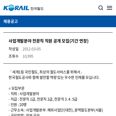
채용공고
사업개발분야 전문직 직원 공개 모집(기간 연장)
작성일
2012-03-05
조회수
10,995
코레일소개_경영공시_채용공고 상세보기 – 내용, 파일, 담당자 연락처로 구성
「세계1등 국민철도, 최상의 철도서비스를 위해서」
한국철도공사와 함께 발전할 역량 있는 우수한 인재를 모십니다.
○ 모집부문
- 직위 : 사업개발분야
- 직급 : 전문직 1급, 전문직 2급, 전문직 3․4․5급
- 인원 : 20명
- 근무소속 : 사업개발본부․해외사업단(대전), 광역철도본부(서울)
- 공모방법 : 외부 공모