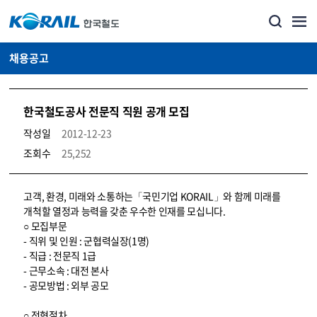
채용공고
한국철도공사 전문직 직원 공개 모집
작성일
2012-12-23
조회수
25,252
코레일소개_경영공시_채용공고 상세보기 – 내용, 파일, 담당자 연락처로 구성
고객, 환경, 미래와 소통하는「국민기업 KORAIL」와 함께 미래를
개척할 열정과 능력을 갖춘 우수한 인재를 모십니다.
○ 모집부문
- 직위 및 인원 : 군협력실장(1명)
- 직급 : 전문직 1급
- 근무소속 : 대전 본사
- 공모방법 : 외부 공모
○ 전형절차