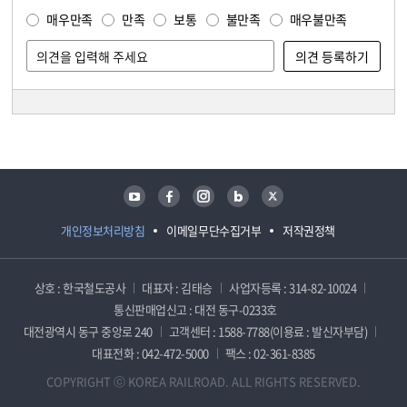
매우만족
만족
보통
불만족
매우불만족
담당자 정보
담당자 정보
유튜브
페이스북
인스타그램
블로그
트위터
개인정보처리방침
이메일무단수집거부
저작권정책
상호 : 한국철도공사
대표자 : 김태승
사업자등록 : 314-82-10024
통신판매업신고 : 대전 동구-0233호
대전광역시 동구 중앙로 240
고객센터 : 1588-7788(이용료 : 발신자부담)
대표전화 : 042-472-5000
팩스 : 02-361-8385
COPYRIGHT ⓒ KOREA RAILROAD. ALL RIGHTS RESERVED.