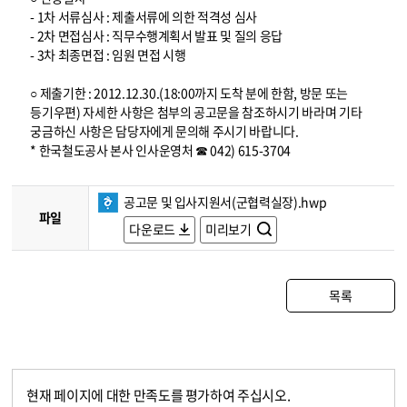
- 1차 서류심사 : 제출서류에 의한 적격성 심사
- 2차 면접심사 : 직무수행계획서 발표 및 질의 응답
- 3차 최종면접 : 임원 면접 시행
○ 제출기한 : 2012.12.30.(18:00까지 도착 분에 한함, 방문 또는
등기우편) 자세한 사항은 첨부의 공고문을 참조하시기 바라며 기타
궁금하신 사항은 담당자에게 문의해 주시기 바랍니다.
* 한국철도공사 본사 인사운영처 ☎ 042) 615-3704
공고문 및 입사지원서(군협력실장).hwp
파일
다운로드
미리보기
목록
현재 페이지에 대한 만족도를 평가하여 주십시오.
콘텐츠 만족도 조사
만족도 조사