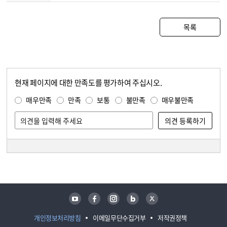
목록
현재 페이지에 대한 만족도를 평가하여 주십시오.
콘텐츠 만족도 조사
만족도 조사
매우만족
만족
보통
불만족
매우불만족
담당자 정보
담당자 정보
유튜브
페이스북
인스타그램
블로그
트위터
개인정보처리방침
이메일무단수집거부
저작권정책