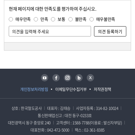
현재 페이지에 대한 만족도를 평가하여 주십시오.
콘텐츠 만족도 조사
만족도 조사
매우만족
만족
보통
불만족
매우불만족
담당자 정보
담당자 정보
유튜브
페이스북
인스타그램
블로그
트위터
개인정보처리방침
이메일무단수집거부
저작권정책
상호 : 한국철도공사
대표자 : 김태승
사업자등록 : 314-82-10024
통신판매업신고 : 대전 동구-0233호
대전광역시 동구 중앙로 240
고객센터 : 1588-7788(이용료 : 발신자부담)
대표전화 : 042-472-5000
팩스 : 02-361-8385