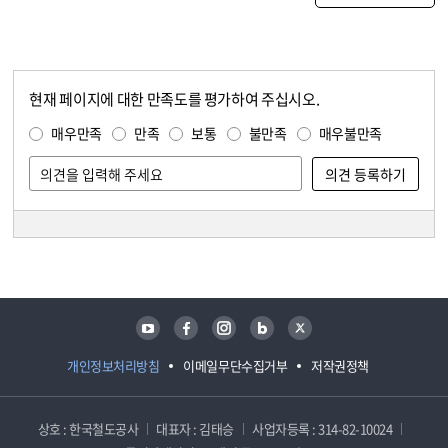
현재 페이지에 대한 만족도를 평가하여 주십시오.
콘텐츠 만족도 조사
만족도 조사
매우만족
만족
보통
불만족
매우불만족
담당자 정보
담당자 정보
유튜브
페이스북
인스타그램
블로그
트위터
개인정보처리방침
이메일무단수집거부
저작권정책
상호 : 한국철도공사
대표자 : 김태승
사업자등록 : 314-82-10024