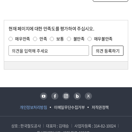
현재 페이지에 대한 만족도를 평가하여 주십시오.
콘텐츠 만족도 조사
만족도 조사
매우만족
만족
보통
불만족
매우불만족
담당자 정보
담당자 정보
유튜브
페이스북
인스타그램
블로그
트위터
개인정보처리방침
이메일무단수집거부
저작권정책
상호 : 한국철도공사
대표자 : 김태승
사업자등록 : 314-82-10024