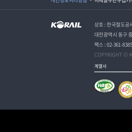
상호 : 한국철도공
대전광역시 동구 중
팩스 : 02-361-838
COPYRIGHT ⓒ K
계열사