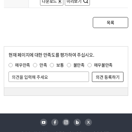
다운로드
미리보기
목록
현재 페이지에 대한 만족도를 평가하여 주십시오.
콘텐츠 만족도 조사
만족도 조사
매우만족
만족
보통
불만족
매우불만족
담당자 정보
담당자 정보
유튜브
페이스북
인스타그램
블로그
트위터