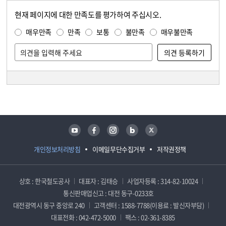
현재 페이지에 대한 만족도를 평가하여 주십시오.
콘텐츠 만족도 조사
만족도 조사
매우만족
만족
보통
불만족
매우불만족
담당자 정보
담당자 정보
유튜브
페이스북
인스타그램
블로그
트위터
개인정보처리방침
이메일무단수집거부
저작권정책
상호 : 한국철도공사
대표자 : 김태승
사업자등록 : 314-82-10024
통신판매업신고 : 대전 동구-0233호
대전광역시 동구 중앙로 240
고객센터 : 1588-7788(이용료 : 발신자부담)
대표전화 : 042-472-5000
팩스 : 02-361-8385