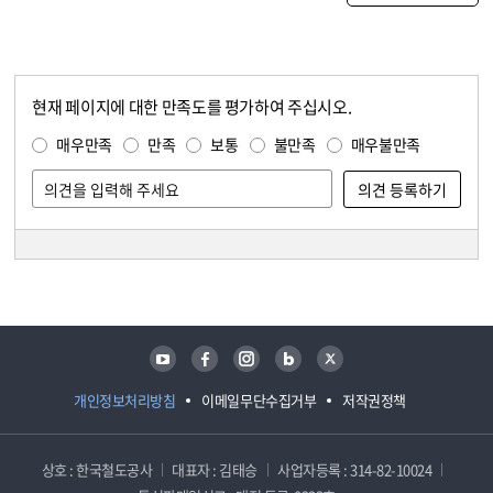
현재 페이지에 대한 만족도를 평가하여 주십시오.
콘텐츠 만족도 조사
만족도 조사
매우만족
만족
보통
불만족
매우불만족
담당자 정보
담당자 정보
유튜브
페이스북
인스타그램
블로그
트위터
개인정보처리방침
이메일무단수집거부
저작권정책
상호 : 한국철도공사
대표자 : 김태승
사업자등록 : 314-82-10024