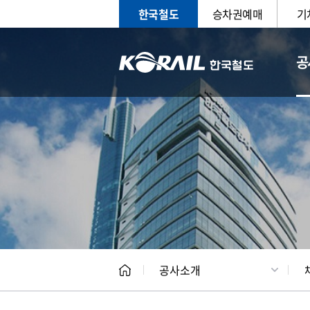
한국철도
승차권예매
기
공
CEO
일반현
공사소개