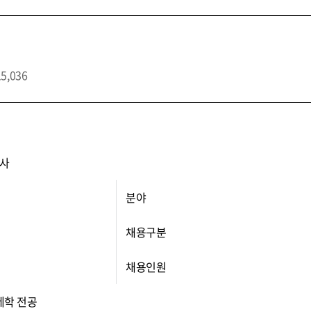
15,036
사
분야
채용구분
채용인원
제학 전공