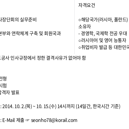
자격요건
 사장단회의 실무준비
○해당국가(러시아, 폴란드)
소유자
 본부와 연락체계 구축 및 회원국과
- 경영학, 국제학 전공 우대
○러시아어 및 영어 능통자
○취업비자 발급 등 대한민
도공사 인사규정에서 정한 결격사유가 없어야 함
차
류전형
접시험
종합격자 발표
 2014. 10. 2.(목) ~ 10. 15.(수) 14시까지 (14일간, 한국시간 기준)
 E-Mail 제출 ☞ seonho78@korail.com