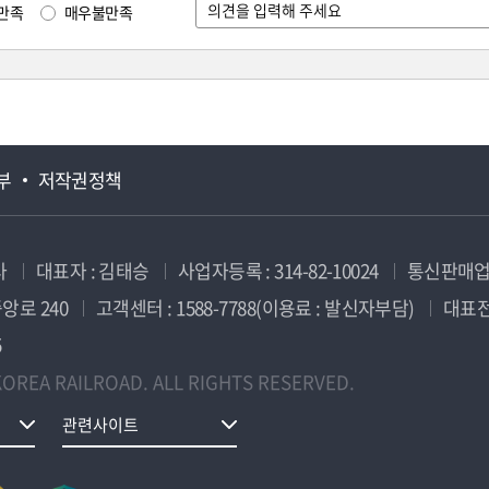
만족
매우불만족
부
저작권정책
사
대표자 : 김태승
사업자등록 : 314-82-10024
통신판매업신
앙로 240
고객센터 : 1588-7788(이용료 : 발신자부담)
대표전화
5
OREA RAILROAD. ALL RIGHTS RESERVED.
관련사이트