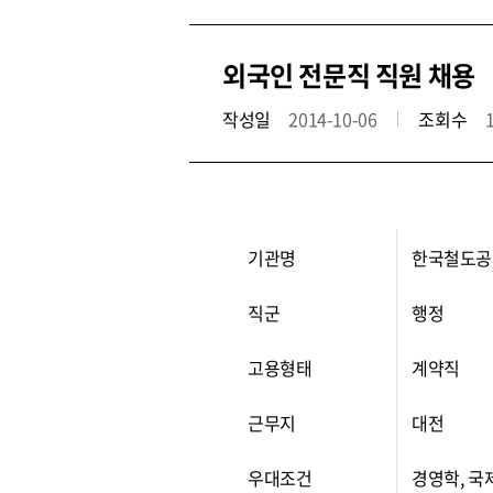
외국인 전문직 직원 채용
작성일
2014-10-06
조회수
기관명
한국철도공
직군
행정
고용형태
계약직
근무지
대전
우대조건
경영학, 국