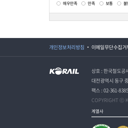
매우만족
만족
보통
불
개인정보처리방침
이메일무단수집거
상호 : 한국철도공
대전광역시 동구 중
팩스 : 02-361-838
COPYRIGHT ⓒ K
계열사