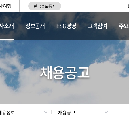
차여행
한국철도통계
사소개
정보공개
ESG경영
고객참여
주요
황
조직현황
채용정보
채용공고
채용정보
채용공고