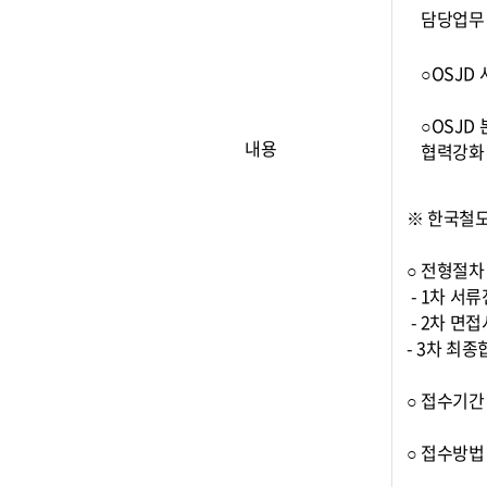
담당업무
○OSJD
○OSJD
내용
협력강화
※ 한국철
○ 전형절
- 1차 서
- 2차 면
- 3차 최
○ 접수기간 :
○ 접수방법 :