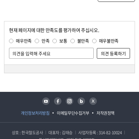
현재 페이지에 대한 만족도를 평가하여 주십시오.
콘텐츠 만족도 조사
만족도 조사
매우만족
만족
보통
불만족
매우불만족
담당자 정보
담당자 정보
유튜브
페이스북
인스타그램
블로그
트위터
개인정보처리방침
이메일무단수집거부
저작권정책
상호 : 한국철도공사
대표자 : 김태승
사업자등록 : 314-82-10024