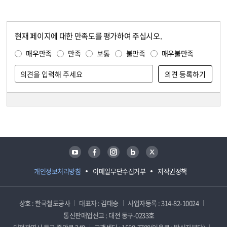
현재 페이지에 대한 만족도를 평가하여 주십시오.
콘텐츠 만족도 조사
만족도 조사
매우만족
만족
보통
불만족
매우불만족
담당자 정보
담당자 정보
유튜브
페이스북
인스타그램
블로그
트위터
개인정보처리방침
이메일무단수집거부
저작권정책
상호 : 한국철도공사
대표자 : 김태승
사업자등록 : 314-82-10024
통신판매업신고 : 대전 동구-0233호