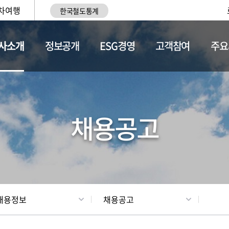
차여행
한국철도통계
사소개
정보공개
ESG경영
고객참여
주요
황
조직현황
채용정보
채용공고
채용정보
채용공고