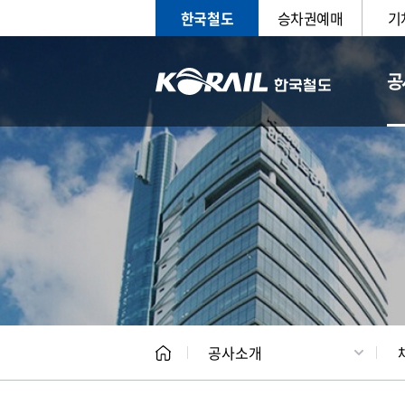
한국철도
승차권예매
기
공
CEO
일반현
공사소개