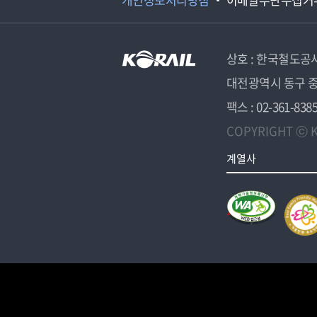
상호 : 한국철도공
대전광역시 동구 중
팩스 : 02-361-838
COPYRIGHT ⓒ K
계열사