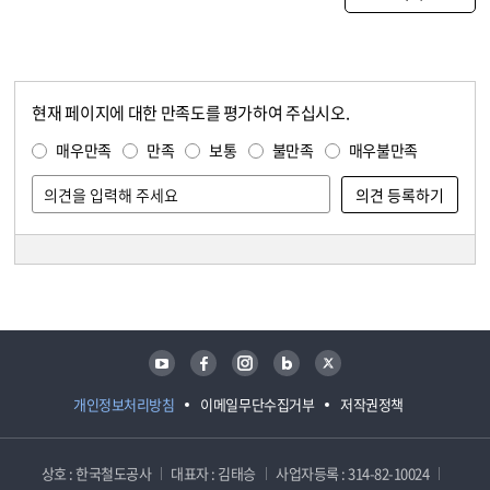
현재 페이지에 대한 만족도를 평가하여 주십시오.
콘텐츠 만족도 조사
만족도 조사
매우만족
만족
보통
불만족
매우불만족
담당자 정보
담당자 정보
유튜브
페이스북
인스타그램
블로그
트위터
개인정보처리방침
이메일무단수집거부
저작권정책
상호 : 한국철도공사
대표자 : 김태승
사업자등록 : 314-82-10024