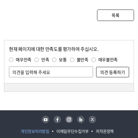
목록
현재 페이지에 대한 만족도를 평가하여 주십시오.
콘텐츠 만족도 조사
만족도 조사
매우만족
만족
보통
불만족
매우불만족
담당자 정보
담당자 정보
유튜브
페이스북
인스타그램
블로그
트위터
개인정보처리방침
이메일무단수집거부
저작권정책