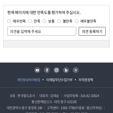
현재 페이지에 대한 만족도를 평가하여 주십시오.
콘텐츠 만족도 조사
만족도 조사
매우만족
만족
보통
불만족
매우불만족
담당자 정보
담당자 정보
유튜브
페이스북
인스타그램
블로그
트위터
개인정보처리방침
이메일무단수집거부
저작권정책
상호 : 한국철도공사
대표자 : 김태승
사업자등록 : 314-82-10024
통신판매업신고 : 대전 동구-0233호
대전광역시 동구 중앙로 240
고객센터 : 1588-7788(이용료 : 발신자부담)