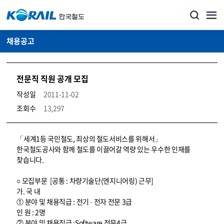
채용공고
전문직 직원 공개 모집
작성일
2011-11-02
조회수
13,297
코레일소개_경영공시_채용공고 상세보기 – 내용, 파일, 담당자 연락처로 구성
「세계1등 국민철도, 최상의 철도서비스를 위해서」
한국철도공사와 함께 철도를 이끌어갈 역량 있는 우수한 인재를
찾습니다.
○ 모집부문 [공통 : 차량기술단(엔지니어링) 근무]
가. 국 내
① 분야 및 채용직급 : 전기 · 전자 전문 3급
인 원 : 2명
② 분야 및 채용직급 :Software 전문4급