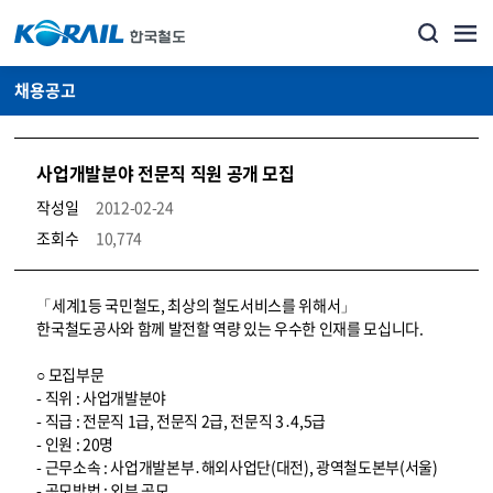
채용공고
사업개발분야 전문직 직원 공개 모집
작성일
2012-02-24
조회수
10,774
코레일소개_경영공시_채용공고 상세보기 – 내용, 파일, 담당자 연락처로 구성
「세계1등 국민철도, 최상의 철도서비스를 위해서」
한국철도공사와 함께 발전할 역량 있는 우수한 인재를 모십니다.
○ 모집부문
- 직위 : 사업개발분야
- 직급 : 전문직 1급, 전문직 2급, 전문직 3․4,5급
- 인원 : 20명
- 근무소속 : 사업개발본부․해외사업단(대전), 광역철도본부(서울)
- 공모방법 : 외부 공모