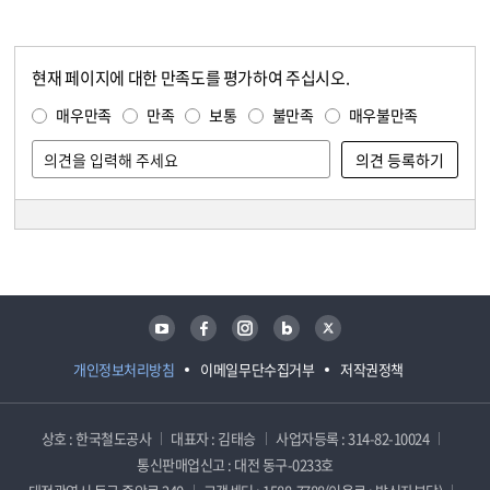
현재 페이지에 대한 만족도를 평가하여 주십시오.
콘텐츠 만족도 조사
만족도 조사
매우만족
만족
보통
불만족
매우불만족
담당자 정보
담당자 정보
유튜브
페이스북
인스타그램
블로그
트위터
개인정보처리방침
이메일무단수집거부
저작권정책
상호 : 한국철도공사
대표자 : 김태승
사업자등록 : 314-82-10024
통신판매업신고 : 대전 동구-0233호