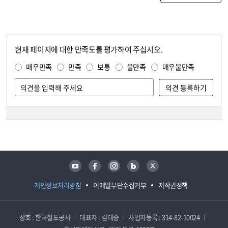
현재 페이지에 대한 만족도를 평가하여 주십시오.
콘텐츠 만족도 조사
만족도 조사
매우만족
만족
보통
불만족
매우불만족
담당자 정보
담당자 정보
유튜브
페이스북
인스타그램
블로그
트위터
개인정보처리방침
이메일무단수집거부
저작권정책
상호 : 한국철도공사
대표자 : 김태승
사업자등록 : 314-82-10024