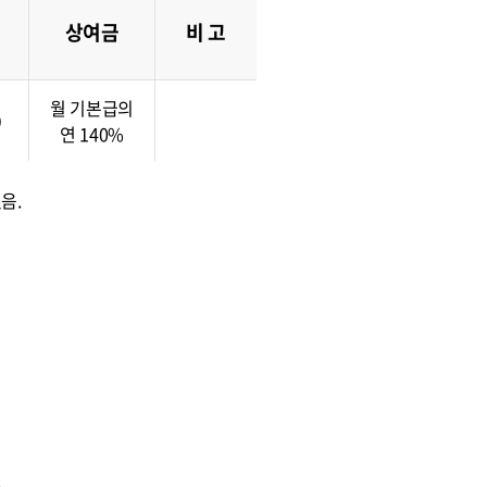
상여금
비 고
월 기본급의
0
연 140%
음.