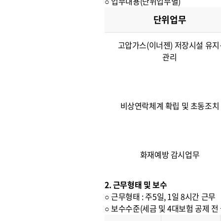
○ 업무내용(단위업무별)
단위업무
고압가스(이너젠) 저장시설 유지
관리
비상연락체계 확립 및 초동조치
화재예방 감시업무
2. 근무형태 및 보수
○ 근무형태 : 주5일, 1일 8시간 근무
○ 보수수준(세금 및 4대보험 공제 전