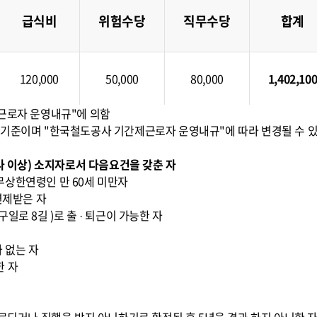
급식비
위험수당
직무수당
합계
120,000
50,000
80,000
1,402,10
제근로자 운영내규"에 의함
 현재 기준이며 "한국철도공사 기간제근로자 운영내규"에 따라 변경될 수 있
능사 이상) 소지자로서 다음요건을 갖춘 자
무상한연령인 만 60세 미만자
면제받은 자
일로 8길 )로 출 · 퇴근이 가능한 자
 없는 자
한 자