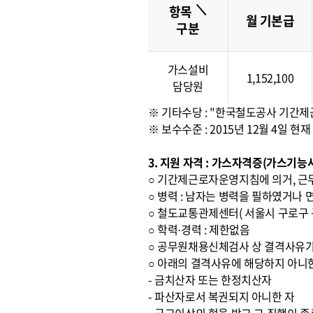
＼
항목
월 기본급
구분
가스설비
1,152,100
담당원
※ 기타수당 : "한국철도공사 기간
※ 보수수준 : 2015년 12월 4일
3. 지원 자격 : 가스자격증(가스기
○ 기간제근로자운영지침에 의거, 근
○ 병력 : 남자는 병력을 필하였거나 
○ 철도교통관제센터( 서울시 구로구 구
○ 학력·경력 : 제한없음
○ 공무원채용신체검사 상 결격사유가
○ 아래의 결격사유에 해당하지 아니
- 금치산자 또는 한정치산자
- 파산자로서 복권되지 아니한 자