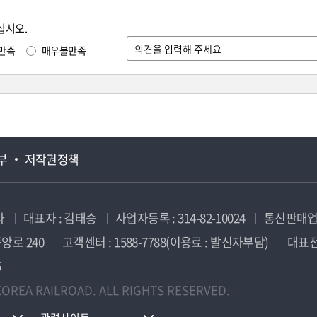
십시오.
만족
매우불만족
부
저작권정책
사
대표자 : 김태승
사업자등록 : 314-82-10024
통신판매업신
앙로 240
고객센터 : 1588-7788(이용료 : 발신자부담)
대표전화
5
OREA RAILROAD. ALL RIGHTS RESERVED.