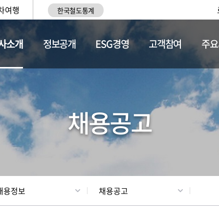
차여행
한국철도통계
사소개
정보공개
ESG경영
고객참여
주요
황
조직현황
채용정보
채용공고
채용정보
채용공고