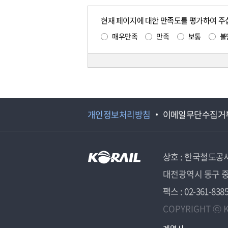
현재 페이지에 대한 만족도를 평가하여 주
매우만족
만족
보통
불
개인정보처리방침
이메일무단수집거
상호 : 한국철도공
대전광역시 동구 중
팩스 : 02-361-838
COPYRIGHT ⓒ K