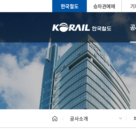
한국철도
승차권예매
기
공
CEO
일반현
공사소개