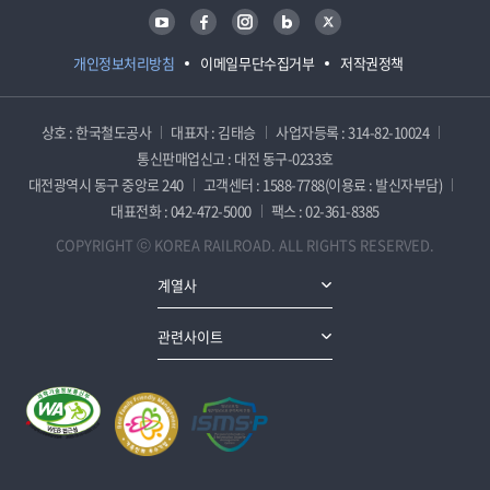
유튜브
페이스북
인스타그램
블로그
트위터
개인정보처리방침
이메일무단수집거부
저작권정책
상호 : 한국철도공사
대표자 : 김태승
사업자등록 : 314-82-10024
통신판매업신고 : 대전 동구-0233호
대전광역시 동구 중앙로 240
고객센터 : 1588-7788(이용료 : 발신자부담)
대표전화 : 042-472-5000
팩스 : 02-361-8385
COPYRIGHT ⓒ KOREA RAILROAD. ALL RIGHTS RESERVED.
계열사
관련사이트