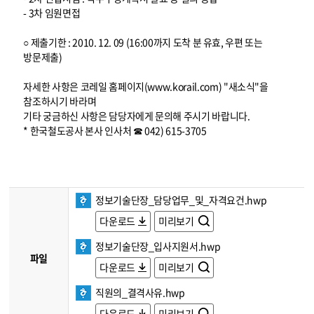
- 3차 임원면접
○ 제출기한 : 2010. 12. 09 (16:00까지 도착 분 유효, 우편 또는
방문제출)
자세한 사항은 코레일 홈페이지(www.korail.com) "새소식"을
참조하시기 바라며
기타 궁금하신 사항은 담당자에게 문의해 주시기 바랍니다.
* 한국철도공사 본사 인사처 ☎ 042) 615-3705
정보기술단장_담당업무_및_자격요건.hwp
다운로드
미리보기
정보기술단장_입사지원서.hwp
파일
다운로드
미리보기
직원의_결격사유.hwp
다운로드
미리보기