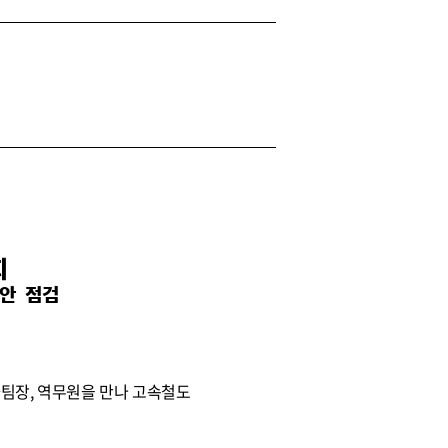
회
현안 점검
차팀장, 역무원을 만나 고속철도