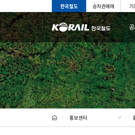
한국철도
승차권예매
기
공
홍보
문화사
홍보센터