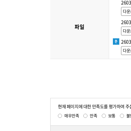
260
다운
260
파일
다운
260
다운
현재 페이지에 대한 만족도를 평가하여 주
매우만족
만족
보통
불