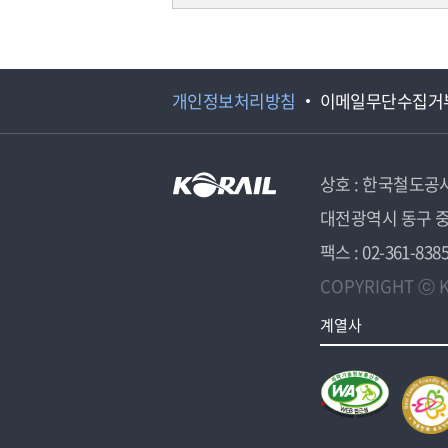
개인정보처리방침
이메일무단수집거
상호 : 한국철도공
대전광역시 동구 중
팩스 : 02-361-838
COPYRIGHT ⓒ K
계열사