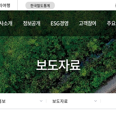
차여행
한국철도통계
사소개
정보공개
ESG경영
고객참여
주요
업
갤러리
기차소개
보도자료
홍보
보도자료