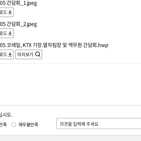
305 간담회_1.jpeg
로드
305 간담회_2.jpeg
로드
305 코레일, KTX 기장.열차팀장 및 역무원 간담회.hwp
로드
미리보기
십시오.
만족
매우불만족