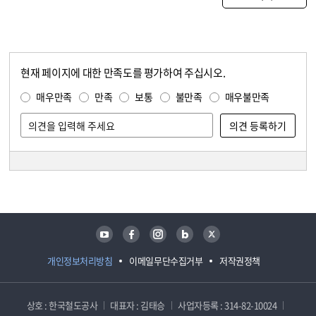
현재 페이지에 대한 만족도를 평가하여 주십시오.
콘텐츠 만족도 조사
만족도 조사
매우만족
만족
보통
불만족
매우불만족
담당자 정보
담당자 정보
유튜브
페이스북
인스타그램
블로그
트위터
개인정보처리방침
이메일무단수집거부
저작권정책
상호 : 한국철도공사
대표자 : 김태승
사업자등록 : 314-82-10024